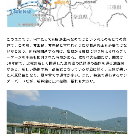
このままでは、何年たっても解決出来なのではという考えのもとでの意
見で、この際、非国民、非県民と言われそうだが軌道修正も必要ではな
いかと思う。新幹線開通する前は、広軌から狭軌に切り替えられるフリ
ーゲージを車両も検討された時期がある。敦賀⇔大阪間だが、開業は
50年前で、比較的新しく開通した滋賀県の琵琶湖の西側を通る湖西線
がある。新しい路線の為、高架式となっているが風に弱く、天候が悪い
と米原経由となり、風や雪での運休が多い。また、特急で運行するサン
ダーバードだが、新幹線に比べ振動、揺れも大きい。