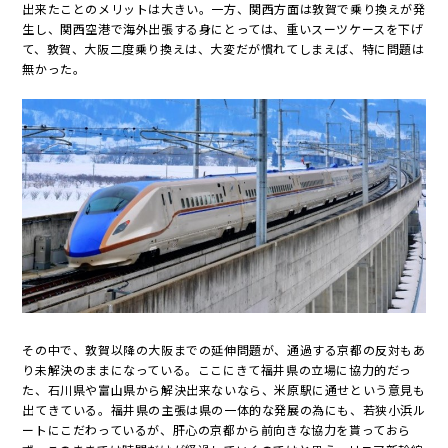
出来たことのメリットは大きい。一方、関西方面は敦賀で乗り換えが発
生し、関西空港で海外出張する身にとっては、重いスーツケースを下げ
て、敦賀、大阪二度乗り換えは、大変だが慣れてしまえば、特に問題は
無かった。
その中で、敦賀以降の大阪までの延伸問題が、通過する京都の反対もあ
り未解決のままになっている。ここにきて福井県の立場に協力的だっ
た、石川県や富山県から解決出来ないなら、米原駅に通せという意見も
出てきている。福井県の主張は県の一体的な発展の為にも、若狭小浜ル
ートにこだわっているが、肝心の京都から前向きな協力を貰っておら