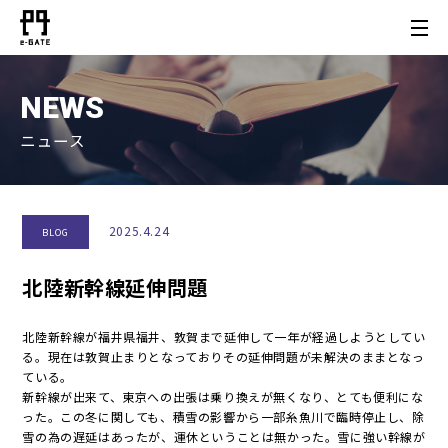
NEWS
ニュース
2025.4.24
BLOG
北陸新幹線延伸問題
北陸新幹線が福井県福井、敦賀まで延伸して一年が経過しようとしてい
る。現在は敦賀止まりとなっておりその延伸問題が未解決のままとなっ
ている。
新幹線が出来て、東京への出張は乗り換えが無くなり、とても便利にな
った。この冬に関しても、積雪の影響から一部糸魚川で臨時停止し、除
雪の為の遅延はあったが、運休ということは無かった。雪に強い幹線が