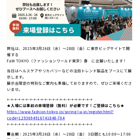
弊社は、2025年3月26日（水）～28日（金）に東京ビッグサイトで開
催する
FaW TOKYO（ファッションワールド東京）春 に出展いたします！
当日はヘルスケアやリカバリーなどの注目トレンド製品をブースにて展
示します。
展示会限定の特別なご案内も準備しておりますので、ぜひご来場くださ
いませ。
+-+-+-+-+-+-+-+-+-+-+-+-+-+-+-+-+-+-+-+-+-+-+
★入場には事前の来場登録（無料）が必要です！ご登録はこちら★
https://www.fashion-tokyo.jp/spring/ja-jp/register.html?
code=1293694916741848-TX4
+-+-+-+-+-+-+-+-+-+-+-+-+-+-+-+-+-+-+-+-+-+-+
■会期：2025年3月26日（水）～28日（金） 3日間とも10:00～17:00