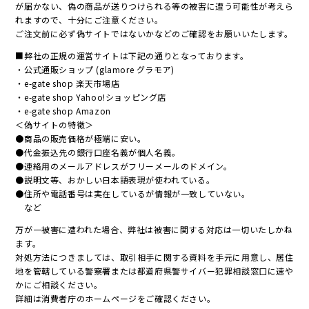
が届かない、偽の商品が送りつけられる等の被害に遭う可能性が考えら
れますので、十分にご注意ください。
ご注文前に必ず偽サイトではないかなどのご確認をお願いいたします。
■弊社の正規の運営サイトは下記の通りとなっております。
・公式通販ショップ (glamore グラモア)
・e-gate shop 楽天市場店
・e-gate shop Yahoo!ショッピング店
・e-gate shop Amazon
＜偽サイトの特徴＞
●商品の販売価格が極端に安い。
●代金振込先の銀行口座名義が個人名義。
●連絡用のメールアドレスがフリーメールのドメイン。
●説明文等、おかしい日本語表現が使われている。
●住所や電話番号は実在しているが情報が一致していない。
など
万が一被害に遭われた場合、弊社は被害に関する対応は一切いたしかね
ます。
対処方法につきましては、取引相手に関する資料を手元に用意し、居住
地を管轄している警察署または都道府県警サイバー犯罪相談窓口に速や
かにご相談ください。
詳細は消費者庁のホームページをご確認ください。