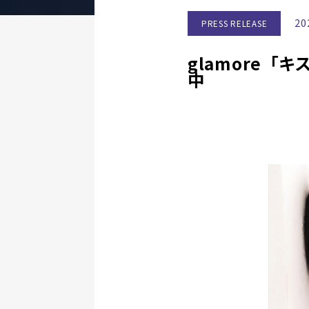
20
PRESS RELEASE
glamore
中