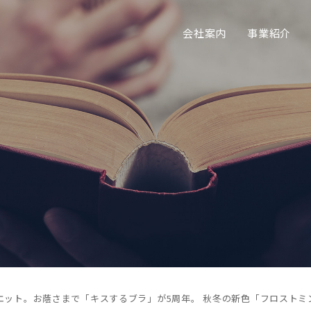
会社案内
事業紹介
ット。お蔭さまで「キスするブラ」が5周年。 秋冬の新色「フロストミン